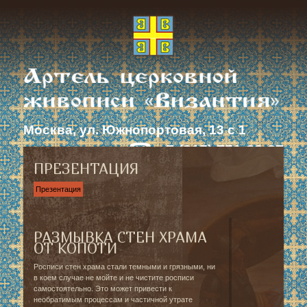
Москва, ул. Южнопортовая, 13 с 1
+7 (915) 751-23-37
ПРЕЗЕНТАЦИЯ
Презентация
РАЗМЫВКА СТЕН ХРАМА
ОТ КОПОТИ
Росписи стен храма стали темными и грязными, ни
в коем случае не мойте и не чистите росписи
самостоятельно. Это может привести к
необратимым процессам и частичной утрате