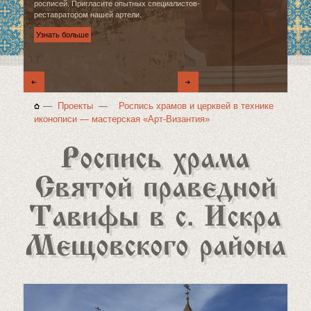
росписей. Пригласите опытных специалистов-
реставратором нашей артели.
Узнать больше
—
Проекты
—
Роспись храмов и церквей в технике
иконописи — мастерская «Арт‑Византия»
Роспись храма
Святой праведной
Тавифы в с. Искра
Мещовского района