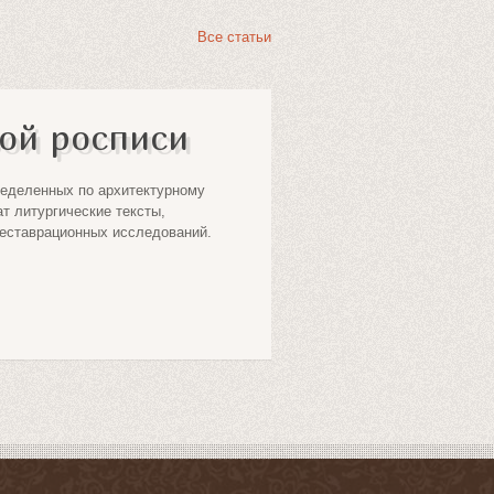
Все статьи
ой росписи
9
Самые 
ИЮН
ределенных по архитектурному
Среди архитектурн
т литургические тексты,
паломников и люби
реставрационных исследований.
Узнать больше