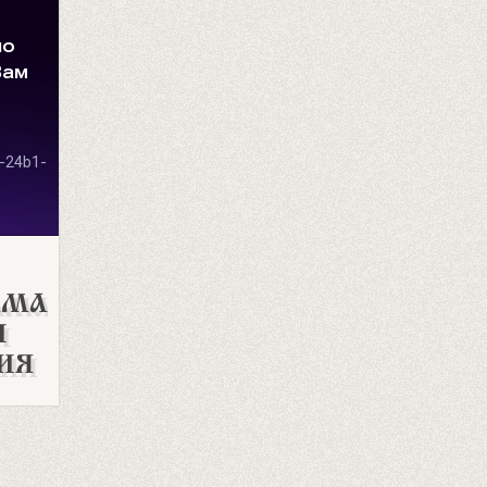
АМА
И
ИЯ