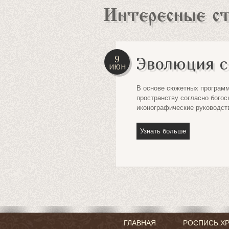
Интересные с
фресках
9
Эволюция с
ИЮН
В основе сюжетных программ
пространству согласно бого
раля. Именно об этом
иконографические руководст
Узнать больше
ГЛАВНАЯ
РОСПИСЬ Х