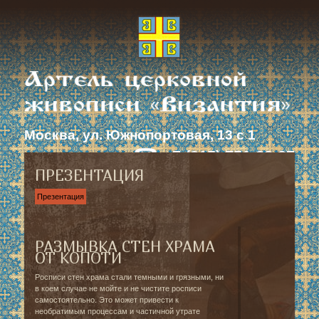
Москва, ул. Южнопортовая, 13 с 1
+7 (915) 751-23-37
ПРЕЗЕНТАЦИЯ
Презентация
РАЗМЫВКА СТЕН ХРАМА
ОТ КОПОТИ
Росписи стен храма стали темными и грязными, ни
в коем случае не мойте и не чистите росписи
самостоятельно. Это может привести к
необратимым процессам и частичной утрате