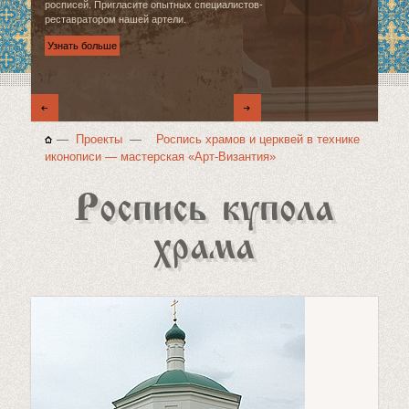
росписей. Пригласите опытных специалистов-
реставратором нашей артели.
Узнать больше
—
Проекты
—
Роспись храмов и церквей в технике
иконописи — мастерская «Арт‑Византия»
Роспись купола
храма