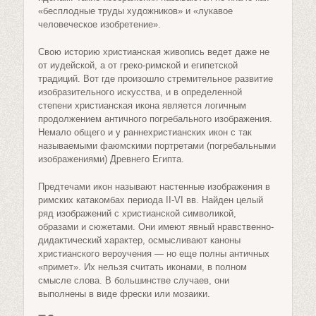
«бесплодные труды художников» и «лукавое
человеческое изобретение».
Свою историю христианская живопись ведет даже не
от иудейской, а от греко-римской и египетской
традиций. Вот где произошло стремительное развитие
изобразительного искусства, и в определенной
степени христианская икона является логичным
продолжением античного погребального изображения.
Немало общего и у раннехристианских икон с так
называемыми фаюмскими портретами (погребальными
изображениями) Древнего Египта.
Предтечами икон называют настенные изображения в
римских катакомбах периода II-VI вв. Найден целый
ряд изображений с христианской символикой,
образами и сюжетами. Они имеют явный нравственно-
дидактический характер, осмысливают каноны
христианского вероучения — но еще полны античных
«примет». Их нельзя считать иконами, в полном
смысле слова. В большинстве случаев, они
выполнены в виде фрески или мозаики.